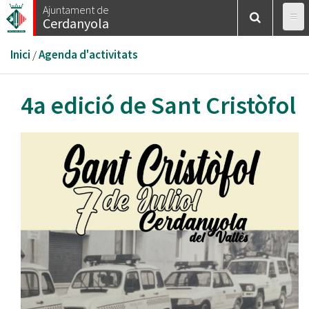
Vés
Ajuntament de
Cerdanyola
al
contingut
Esteu
Inici
/
Agenda d'activitats
aquí
4a edició de Sant Cristòfol