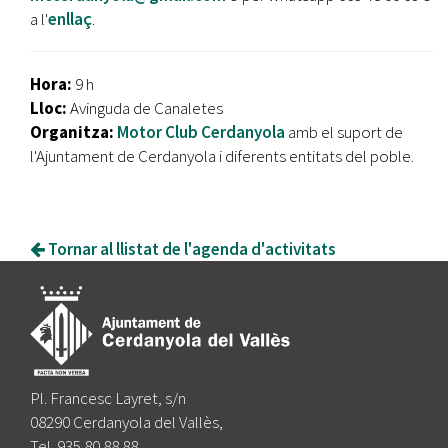
a l'
enllaç
.
Hora:
9 h
Lloc:
Avinguda de Canaletes
Organitza:
Motor Club Cerdanyola
amb el suport de
l'Ajuntament de Cerdanyola i diferents entitats del poble.
Tornar al llistat de l'agenda d'activitats
Pl. Francesc Layret, s/n
08290 Cerdanyola del Vallès,
Tel. 935 80 88 88