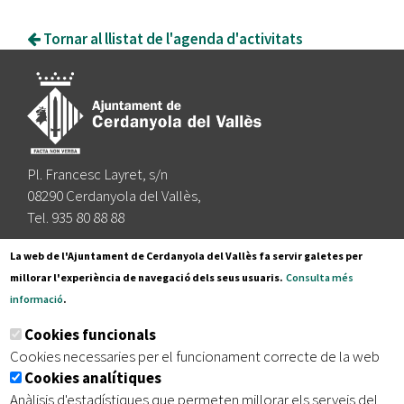
Tornar al llistat de l'agenda d'activitats
Pl. Francesc Layret, s/n
08290 Cerdanyola del Vallès,
Tel. 935 80 88 88
Segueix-nos a:
La web de l'Ajuntament de Cerdanyola del Vallès fa servir galetes per
millorar l'experiència de navegació dels seus usuaris.
Consulta més
informació
.
Subscriu-te al nostre butlletí
Cookies funcionals
Cookies necessaries per el funcionament correcte de la web
Cookies analítiques
|
|
|
Inici
Avís legal
Protecció de dades
Mapa del lloc
Anàlisis d'estadístiques que permeten millorar els serveis del