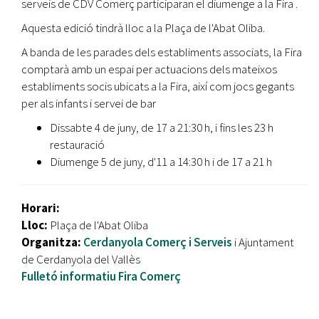
serveis de CDV Comerç participaran el diumenge a la Fira .
Aquesta edició tindrà lloc a la Plaça de l'Abat Oliba.
A banda de les parades dels establiments associats, la Fira
comptarà amb un espai per actuacions dels mateixos
establiments socis ubicats a la Fira, així com jocs gegants
per als infants i servei de bar
Dissabte 4 de juny, de 17 a 21:30 h, i fins les 23 h
restauració
Diumenge 5 de juny, d'11 a 14:30 h i de 17 a 21 h
Horari:
Lloc:
Plaça de l'Abat Oliba
Organitza:
Cerdanyola Comerç i Serveis
i Ajuntament
de Cerdanyola del Vallès
Fulletó informatiu Fira Comerç