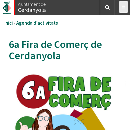
Vés
Ajuntament de
Cerdanyola
al
contingut
Esteu
Inici
/
Agenda d'activitats
aquí
6a Fira de Comerç de
Cerdanyola