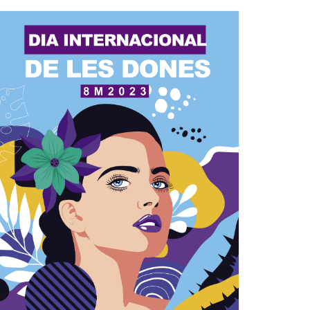
Ètica i Integritat
Entitats
Retiment de Comptes
Equipaments
Accés a Informació Pública
Mercats Municipals
Dades Obertes
Webs Municipals
Catàleg de Serveis i Tràmits