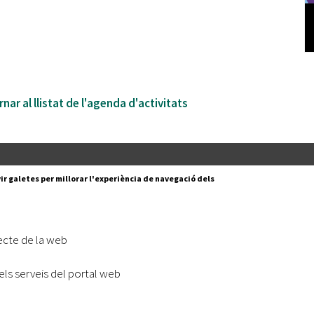
nar al llistat de l'agenda d'activitats
Segueix-nos a:
cesc Layret, s/n
ir galetes per millorar l'experiència de navegació dels
erdanyola del Vallès,
 80 88 88
Subscriu-te al nostre butll
ecte de la web
|
l lloc
Accessibilitat
els serveis del portal web