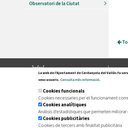
Observatori de la Ciutat
Tor
Pl. Fran
La web de l'Ajuntament de Cerdanyola del Vallès fa serv
08290 C
seus usuaris.
Consulta més informació
.
Tel. 935
Cookies funcionals
Cookies necessaries per el funcionament corr
Cookies analítiques
|
|
|
Inici
Avís legal
Protecció de dades
Mapa de
Anàlisis d'estadístiques que permeten millorar 
Cookies publicitàries
Cookies de tercers amb finalitat publicitària