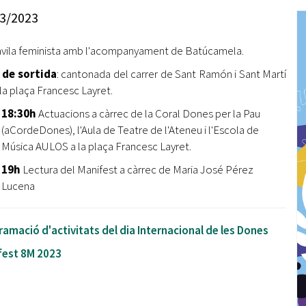
Oberta la convocatòria d'Ajuts per a l'autoocupació
3/2023
jove 2026
vila feminista amb l'acompanyament de Batúcamela.
Cerdanyola opta a més de 5 milions d'euros del Pla de
Barris per transformar les Fontetes, Quatre Cantons i
 de sortida
: cantonada del carrer de Sant Ramón i Sant Martí
l'entorn de l'avinguda Catalunya
 la plaça Francesc Layret.
El FIT presenta el cartell de la seva 16a edició i dona el
18:30h
Actuacions a càrrec de la Coral Dones per la Pau
tret de sortida al festival
(aCordeDones), l'Aula de Teatre de l'Ateneu i l'Escola de
Música AULOS a la plaça Francesc Layret.
L’Ajuntament reparteix ulleres gratuïtes per veure
l'eclipsi solar
19h
Lectura del Manifest a càrrec de Maria José Pérez
Lucena
amació d'activitats del dia Internacional de les Dones
fest 8M 2023