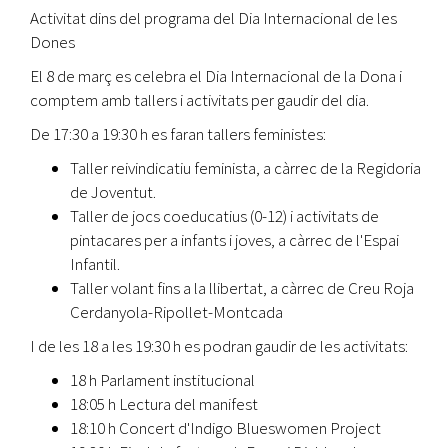
Activitat dins del programa del Dia Internacional de les
Dones
El 8 de març es celebra el Dia Internacional de la Dona i
comptem amb tallers i activitats per gaudir del dia.
De 17:30 a 19:30 h es faran tallers feministes:
Taller reivindicatiu feminista, a càrrec de la Regidoria
de Joventut.
Taller de jocs coeducatius (0-12) i activitats de
pintacares per a infants i joves, a càrrec de l'Espai
Infantil.
Taller volant fins a la llibertat, a càrrec de Creu Roja
Cerdanyola-Ripollet-Montcada
I de les 18 a les 19:30 h es podran gaudir de les activitats:
18 h Parlament institucional
18:05 h Lectura del manifest
18:10 h Concert d'Indigo Blueswomen Project