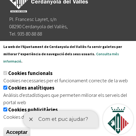
Pl. Francesc Layret, s/n
08290 Cerdanyola del Vallès,
Tel. 935 80 88 88
Segueix-nos a:
La web de l'Ajuntament de Cerdanyola del Vallès fa servir galetes per
millorar l'experiència de navegació dels seus usuaris.
Consulta més
informació
.
Subscriu-te al nostre butlletí
Cookies funcionals
Cookies necessaries per el funcionament correcte de la web
Cookies analítiques
|
|
|
Inici
Avís legal
Protecció de dades
Mapa del lloc
Anàlisis d'estadístiques que permeten millorar els serveis del
|
Accessibilitat
portal web
Cookies publicitàries
Cookies de tercers amb finalitat publicitària
Acceptar