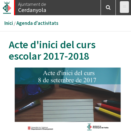
Vés
Ajuntament de
Cerdanyola
al
contingut
Esteu
Inici
/
Agenda d'activitats
aquí
Acte d'inici del curs
escolar 2017-2018