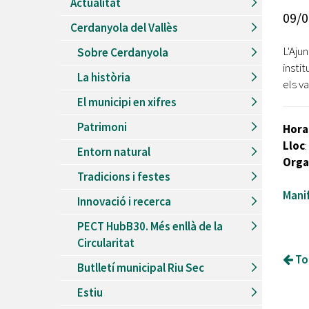
Actualitat
Recursos Humans
09/0
Cerdanyola del Vallès
Del
26/06/2026
al
30/08/2026
Patis oberts temporada d'estiu
L'Aju
Sobre Cerdanyola
insti
Del
13/06/2026
al
08/09/2026
La història
Piscines d'estiu a Cerdanyola
els v
El municipi en xifres
Del
01/06/2026
al
30/09/2026
Refugis climàtics a Cerdanyola
Patrimoni
Hora
Del
22/05/2026
al
06/09/2026
Lloc
Entorn natural
Jocs d'aigua del Parc Cordelles
Orga
Tradicions i festes
Del
01/07/2024
al
31/08/2026
Decorem! Conte 'La truita de nabius'
Manif
Innovació i recerca
PECT HubB30. Més enllà de la
Circularitat
Tor
Butlletí municipal Riu Sec
Estiu