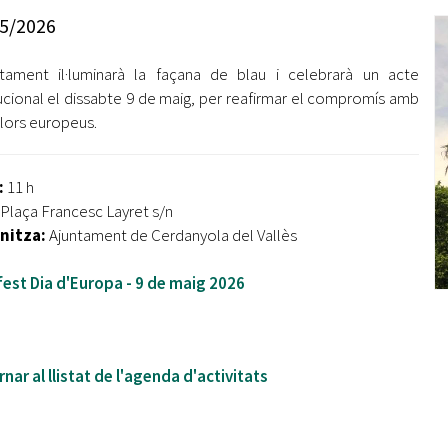
Oberta la convocatòria d'Ajuts per a l'autoocupació
5/2026
jove 2026
ntament il·luminarà la façana de blau i celebrarà un acte
Cerdanyola opta a més de 5 milions d'euros del Pla de
Barris per transformar les Fontetes, Quatre Cantons i
tucional el dissabte 9 de maig, per reafirmar el compromís amb
l'entorn de l'avinguda Catalunya
alors europeus.
El FIT presenta el cartell de la seva 16a edició i dona el
tret de sortida al festival
:
11 h
: Plaça Francesc Layret s/n
L’Ajuntament reparteix ulleres gratuïtes per veure
nitza:
Ajuntament de Cerdanyola del Vallès
l'eclipsi solar
est Dia d'Europa - 9 de maig 2026
nar al llistat de l'agenda d'activitats