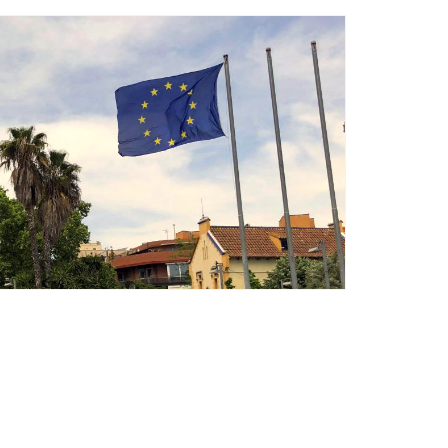
Ètica i Integritat
Entitats
Retiment de Comptes
Equipaments
Accés a Informació Pública
Mercats Municipals
Dades Obertes
Webs Municipals
Catàleg de Serveis i Tràmits