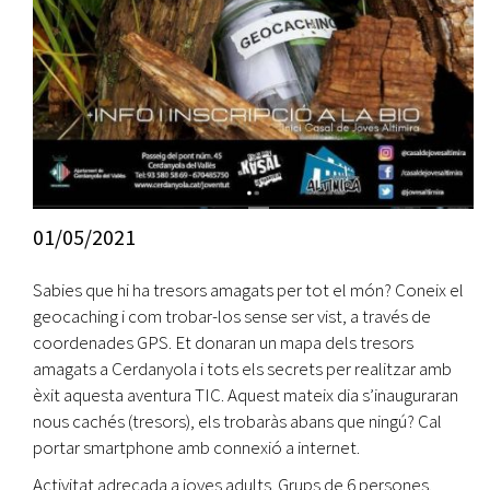
01/05/2021
Sabies que hi ha tresors amagats per tot el món? Coneix el
geocaching i com trobar-los sense ser vist, a través de
coordenades GPS. Et donaran un mapa dels tresors
amagats a Cerdanyola i tots els secrets per realitzar amb
èxit aquesta aventura TIC. Aquest mateix dia s’inauguraran
nous cachés (tresors), els trobaràs abans que ningú? Cal
portar smartphone amb connexió a internet.
Activitat adreçada a joves adults. Grups de 6 persones.