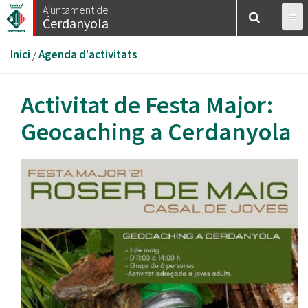
Vés
Ajuntament de
Cerdanyola
al
contingut
Esteu
Inici
/
Agenda d'activitats
aquí
Activitat de Festa Major:
Geocaching a Cerdanyola