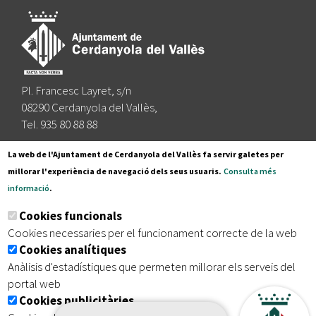
Pl. Francesc Layret, s/n
08290 Cerdanyola del Vallès,
Tel. 935 80 88 88
Segueix-nos a:
La web de l'Ajuntament de Cerdanyola del Vallès fa servir galetes per
millorar l'experiència de navegació dels seus usuaris.
Consulta més
informació
.
Subscriu-te al nostre butlletí
Cookies funcionals
Cookies necessaries per el funcionament correcte de la web
Cookies analítiques
|
|
|
Inici
Avís legal
Protecció de dades
Mapa del lloc
Anàlisis d'estadístiques que permeten millorar els serveis del
|
Accessibilitat
portal web
Cookies publicitàries