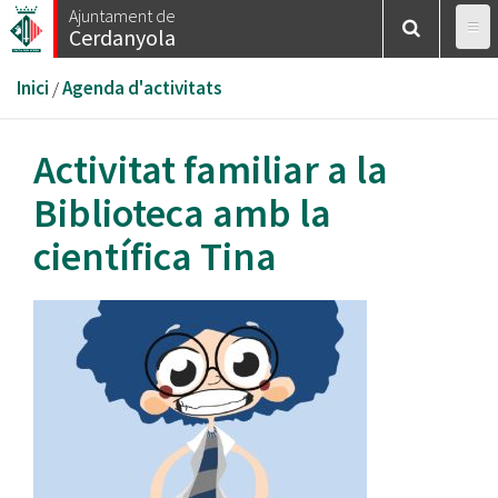
Vés
Ajuntament de
Cerdanyola
al
contingut
Esteu
Inici
/
Agenda d'activitats
aquí
Activitat familiar a la
Biblioteca amb la
científica Tina