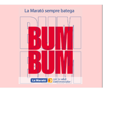
Ètica i Integritat
Entitats
Retiment de Comptes
Equipaments
Accés a Informació Pública
Mercats Municipals
Dades Obertes
Webs Municipals
Catàleg de Serveis i Tràmits