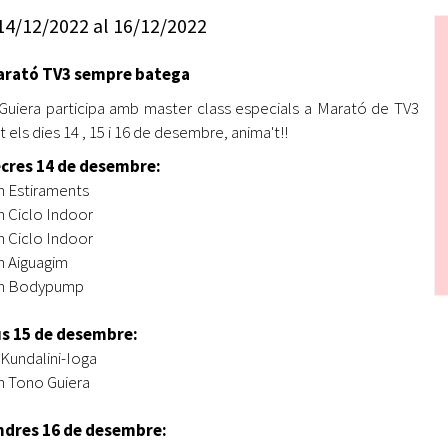
Oberta la convocatòria d'Ajuts per a l'autoocupació
14/12/2022
al
16/12/2022
jove 2026
arató TV3 sempre batega
Cerdanyola opta a més de 5 milions d'euros del Pla de
Barris per transformar les Fontetes, Quatre Cantons i
uiera participa amb master class especials a Marató de TV3
l'entorn de l'avinguda Catalunya
 els dies 14 , 15 i 16 de desembre, anima't!!
El FIT presenta el cartell de la seva 16a edició i dona el
cres 14 de desembre:
tret de sortida al festival
h Estiraments
h Ciclo Indoor
L’Ajuntament reparteix ulleres gratuïtes per veure
h Ciclo Indoor
l'eclipsi solar
h Aiguagim
0h Bodypump
us 15 de desembre:
 Kundalini-Ioga
h Tono Guiera
ndres 16 de desembre: