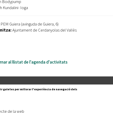
5h Bodypump
h Kundalini- Ioga
PEM Guiera (avinguda de Guiera, 6)
nitza:
Ajuntament de Cerdanyolas del Vallès
nar al llistat de l'agenda d'activitats
Segueix-nos a:
cesc Layret, s/n
ir galetes per millorar l'experiència de navegació dels
erdanyola del Vallès,
 80 88 88
Subscriu-te al nostre butll
ecte de la web