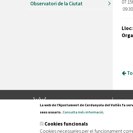
07:1
Observatori de la Ciutat
09:30
Lloc:
Orga
Tor
Pl. Fran
La web de l'Ajuntament de Cerdanyola del Vallès fa serv
08290 C
seus usuaris.
Consulta més informació
.
Tel. 935
Cookies funcionals
Cookies necessaries per el funcionament corr