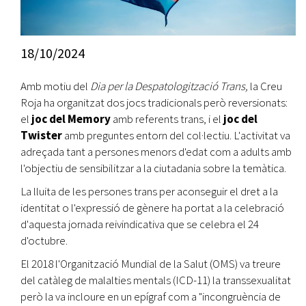
18/10/2024
Amb motiu del
Dia per la Despatologització Trans,
la Creu
Roja ha organitzat dos jocs tradicionals però reversionats:
el
joc del Memory
amb referents trans, i el
joc del
Twister
amb preguntes entorn del col·lectiu. L'activitat va
adreçada tant a persones menors d'edat com a adults amb
l'objectiu de sensibilitzar a la ciutadania sobre la temàtica.
La lluita de les persones trans per aconseguir el dret a la
identitat o l'expressió de gènere ha portat a la celebració
d'aquesta jornada reivindicativa que se celebra el 24
d'octubre.
El 2018 l'Organització Mundial de la Salut (OMS) va treure
del catàleg de malalties mentals (ICD-11) la transsexualitat
però la va incloure en un epígraf com a "incongruència de