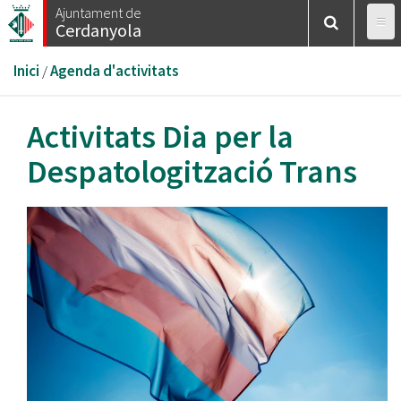
Vés
Ajuntament de
Cerdanyola
al
contingut
Esteu
Inici
/
Agenda d'activitats
aquí
Activitats Dia per la
Despatologització Trans