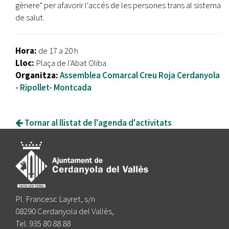
gènere" per afavorir l'accés de les persones trans al sistema
de salut.
Hora:
de 17 a 20 h
Lloc:
Plaça de l'Abat Oliba
Organitza:
Assemblea Comarcal Creu Roja Cerdanyola
- Ripollet- Montcada
Tornar al llistat de l'agenda d'activitats
Pl. Francesc Layret, s/n
08290 Cerdanyola del Vallès,
Tel. 935 80 88 88