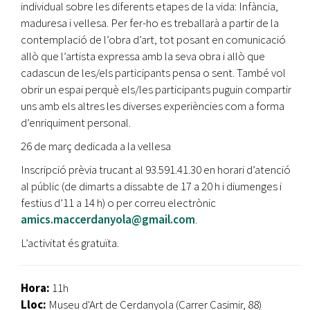
individual sobre les diferents etapes de la vida: Infància,
maduresa i vellesa. Per fer-ho es treballarà a partir de la
contemplació de l’obra d’art, tot posant en comunicació
allò que l’artista expressa amb la seva obra i allò que
cadascun de les/els participants pensa o sent. També vol
obrir un espai perquè els/les participants puguin compartir
uns amb els altres les diverses experiències com a forma
d’enriquiment personal.
26 de març dedicada a la vellesa
Inscripció prèvia trucant al 93.591.41.30 en horari d’atenció
al públic (de dimarts a dissabte de 17 a 20 h i diumenges i
festius d’11 a 14 h) o per correu electrònic
amics.maccerdanyola@gmail.com
.
L’activitat és gratuïta.
Hora:
11h
Lloc:
Museu d'Art de Cerdanyola (Carrer Casimir, 88)