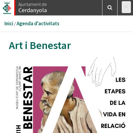
Vés
Ajuntament de
Cerdanyola
al
contingut
Esteu
Inici
/
Agenda d'activitats
aquí
Art i Benestar