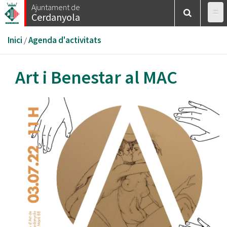
Vés
Ajuntament de
Cerdanyola
al
contingut
Esteu
Inici
/
Agenda d'activitats
aquí
Art i Benestar al MAC