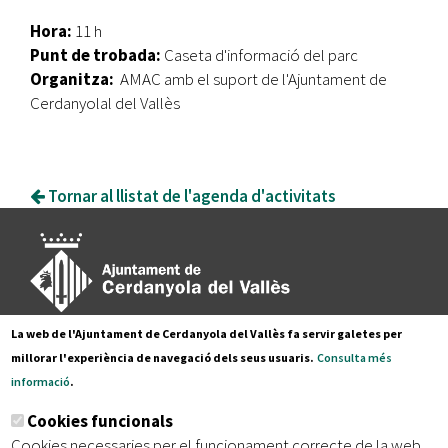
Hora:
11 h
Punt de trobada:
Caseta d'informació del parc
Organitza:
AMAC amb el suport de l'Ajuntament de
Cerdanyolal del Vallès
Tornar al llistat de l'agenda d'activitats
La web de l'Ajuntament de Cerdanyola del Vallès fa servir galetes per
Pl. Francesc Layret, s/n
millorar l'experiència de navegació dels seus usuaris.
Consulta més
08290 Cerdanyola del Vallès,
informació
.
Tel. 935 80 88 88
Cookies funcionals
Segueix-nos a:
Cookies necessaries per el funcionament correcte de la web