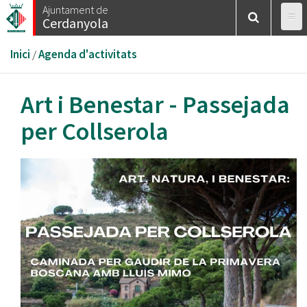
Vés
Ajuntament de
Cerdanyola
al
contingut
Esteu
Inici
/
Agenda d'activitats
aquí
Art i Benestar - Passejada
per Collserola