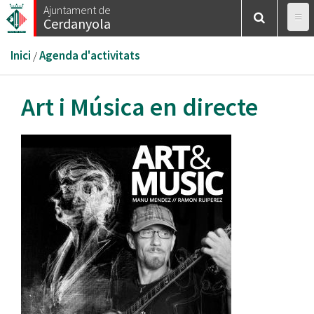
Vés
Ajuntament de
Cerdanyola
al
contingut
Esteu
Inici
/
Agenda d'activitats
aquí
Art i Música en directe