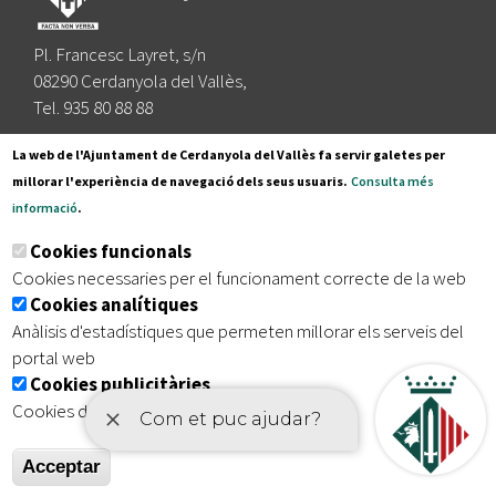
Pl. Francesc Layret, s/n
08290 Cerdanyola del Vallès,
Tel. 935 80 88 88
Segueix-nos a:
La web de l'Ajuntament de Cerdanyola del Vallès fa servir galetes per
millorar l'experiència de navegació dels seus usuaris.
Consulta més
informació
.
Subscriu-te al nostre butlletí
Cookies funcionals
Cookies necessaries per el funcionament correcte de la web
Cookies analítiques
|
|
|
Inici
Avís legal
Protecció de dades
Mapa del lloc
Anàlisis d'estadístiques que permeten millorar els serveis del
|
Accessibilitat
portal web
Cookies publicitàries
Cookies de tercers amb finalitat publicitària
Acceptar