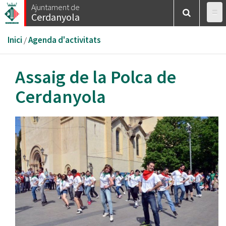
Vés
Ajuntament de
Cerdanyola
al
contingut
Esteu
Inici
/
Agenda d'activitats
aquí
Assaig de la Polca de
Cerdanyola