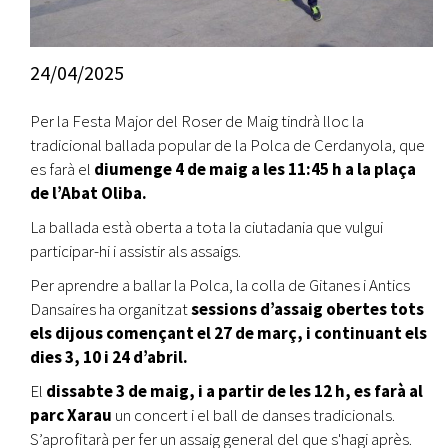
24/04/2025
Per la Festa Major del Roser de Maig tindrà lloc la
tradicional ballada popular de la Polca de Cerdanyola, que
es farà el
diumenge 4 de maig a les 11:45 h a la plaça
de l’Abat Oliba.
La ballada està oberta a tota la ciutadania que vulgui
participar-hi i assistir als assaigs.
Per aprendre a ballar la Polca, la colla de Gitanes i Antics
Dansaires ha organitzat
sessions d’assaig obertes tots
els dijous començant el 27 de març, i continuant els
dies 3, 10 i 24 d’abril.
El
dissabte 3 de maig, i a partir de les 12 h, es farà al
parc Xarau
un concert i el ball de danses tradicionals.
S’aprofitarà per fer un assaig general del que s'hagi après.