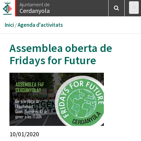
Vés
Ajuntament de
Cerdanyola
al
contingut
Esteu
Inici
/
Agenda d'activitats
aquí
Assemblea oberta de
Fridays for Future
10/01/2020