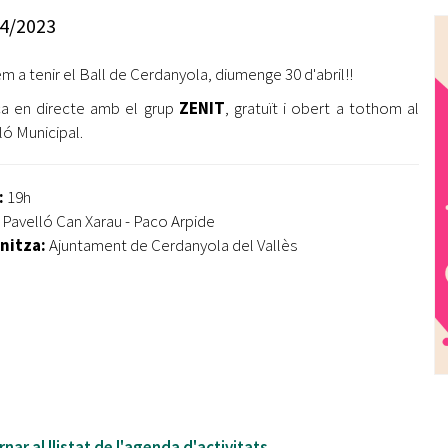
Oberta la convocatòria d'Ajuts per a l'autoocupació
4/2023
jove 2026
m a tenir el Ball de Cerdanyola, diumenge 30 d'abril!!
Cerdanyola opta a més de 5 milions d'euros del Pla de
Barris per transformar les Fontetes, Quatre Cantons i
a en directe amb el grup
ZENIT
, gratuït i obert a tothom al
l'entorn de l'avinguda Catalunya
ló Municipal.
El FIT presenta el cartell de la seva 16a edició i dona el
tret de sortida al festival
:
19h
:
Pavelló Can Xarau - Paco Arpide
L’Ajuntament reparteix ulleres gratuïtes per veure
nitza:
Ajuntament de Cerdanyola del Vallès
l'eclipsi solar
nar al llistat de l'agenda d'activitats