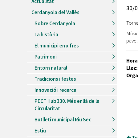
Actualitat
Recursos Humans
30/0
Cerdanyola del Vallès
Del
26/06/2026
al
30/08/2026
Patis oberts temporada d'estiu
Torne
Sobre Cerdanyola
Del
13/06/2026
al
08/09/2026
Músic
La història
Piscines d'estiu a Cerdanyola
pavel
El municipi en xifres
Del
01/06/2026
al
30/09/2026
Refugis climàtics a Cerdanyola
Patrimoni
Hora
Del
22/05/2026
al
06/09/2026
Entorn natural
Lloc
Jocs d'aigua del Parc Cordelles
Orga
Tradicions i festes
Del
01/07/2024
al
31/08/2026
Decorem! Conte 'La truita de nabius'
Innovació i recerca
PECT HubB30. Més enllà de la
Circularitat
Butlletí municipal Riu Sec
Estiu
Tor