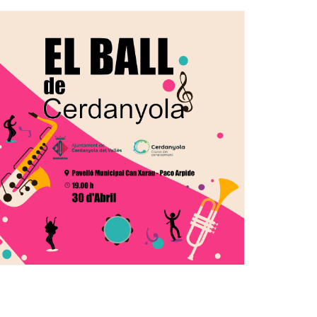
Ètica i Integritat
Entitats
Retiment de Comptes
Equipaments
Accés a Informació Pública
Mercats Municipals
Dades Obertes
Webs Municipals
Catàleg de Serveis i Tràmits