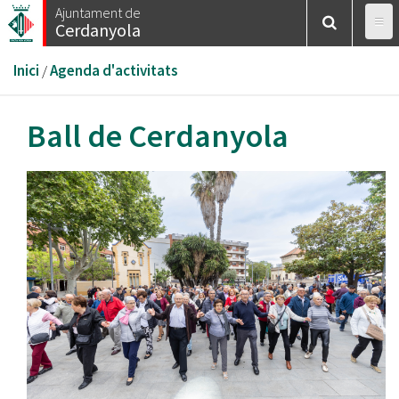
Vés
Ajuntament de
Cerdanyola
al
contingut
Esteu
Inici
/
Agenda d'activitats
aquí
Ball de Cerdanyola