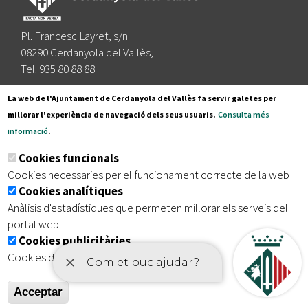
Pl. Francesc Layret, s/n
08290 Cerdanyola del Vallès,
Tel. 935 80 88 88
Segueix-nos a:
La web de l'Ajuntament de Cerdanyola del Vallès fa servir galetes per
millorar l'experiència de navegació dels seus usuaris.
Consulta més
informació
.
Subscriu-te al nostre butlletí
Cookies funcionals
Cookies necessaries per el funcionament correcte de la web
Cookies analítiques
|
|
|
Inici
Avís legal
Protecció de dades
Mapa del lloc
Anàlisis d'estadístiques que permeten millorar els serveis del
|
Accessibilitat
portal web
Cookies publicitàries
Cookies de tercers amb finalitat publicitària
Acceptar