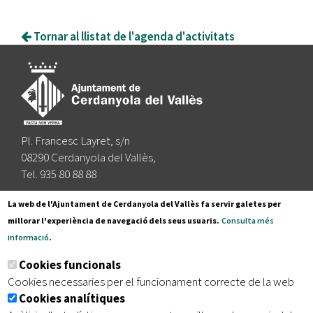
Tornar al llistat de l'agenda d'activitats
Pl. Francesc Layret, s/n
08290 Cerdanyola del Vallès,
Tel. 935 80 88 88
Segueix-nos a:
La web de l'Ajuntament de Cerdanyola del Vallès fa servir galetes per
millorar l'experiència de navegació dels seus usuaris.
Consulta més
informació
.
Subscriu-te al nostre butlletí
Cookies funcionals
Cookies necessaries per el funcionament correcte de la web
Cookies analítiques
|
|
|
Inici
Avís legal
Protecció de dades
Mapa del lloc