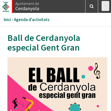
Vés
Ajuntament de
Cerdanyola
al
contingut
Esteu
Inici
/
Agenda d'activitats
aquí
Ball de Cerdanyola
especial Gent Gran