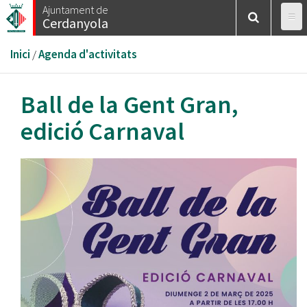
Vés
Ajuntament de
Cerdanyola
al
contingut
Esteu
Inici
/
Agenda d'activitats
aquí
Ball de la Gent Gran,
edició Carnaval