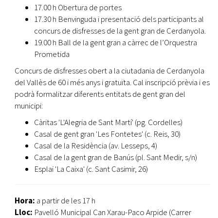
17.00 h Obertura de portes
17.30 h Benvinguda i presentació dels participants al
concurs de disfresses de la gent gran de Cerdanyola.
19.00 h Ball de la gent gran a càrrec de l’Orquestra
Prometida
Concurs de disfresses obert a la ciutadania de Cerdanyola
del Vallès de 60 i més anys i gratuïta. Cal inscripció prèvia i es
podrà formalitzar diferents entitats de gent gran del
municipi:
Càritas 'L'Alegria de Sant Martí' (pg. Cordelles)
Casal de gent gran 'Les Fontetes' (c. Reis, 30)
Casal de la Residència (av. Lesseps, 4)
Casal de la gent gran de Banús (pl. Sant Medir, s/n)
Esplai 'La Caixa' (c. Sant Casimir, 26)
Hora:
a partir de les
17 h
Lloc:
Pavelló Municipal Can Xarau-Paco Arpide (Carrer