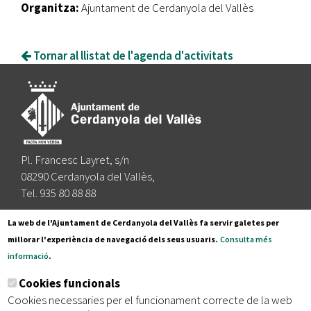
Organitza:
Ajuntament de Cerdanyola del Vallès
Tornar al llistat de l'agenda d'activitats
Pl. Francesc Layret, s/n
08290 Cerdanyola del Vallès,
Tel. 935 80 88 88
Segueix-nos a:
La web de l'Ajuntament de Cerdanyola del Vallès fa servir galetes per
millorar l'experiència de navegació dels seus usuaris.
Consulta més
informació
.
Subscriu-te al nostre butlletí
Cookies funcionals
Cookies necessaries per el funcionament correcte de la web