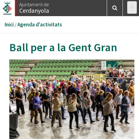
Vés
Ajuntament de
Cerdanyola
al
contingut
Esteu
Inici
/
Agenda d'activitats
aquí
Ball per a la Gent Gran