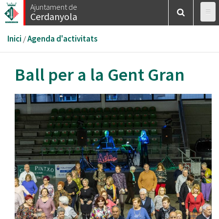
Vés
Ajuntament de
Cerdanyola
al
contingut
Esteu
Inici
/
Agenda d'activitats
aquí
Ball per a la Gent Gran