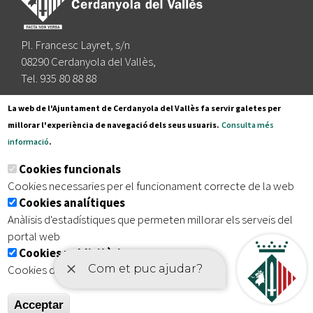
Pl. Francesc Layret, s/n
08290 Cerdanyola del Vallès,
Tel. 935 80 88 88
Segueix-nos a:
La web de l'Ajuntament de Cerdanyola del Vallès fa servir galetes per
millorar l'experiència de navegació dels seus usuaris.
Consulta més
informació
.
Subscriu-te al nostre butlletí
Cookies funcionals
Cookies necessaries per el funcionament correcte de la web
Cookies analítiques
|
|
|
Inici
Avís legal
Protecció de dades
Mapa del lloc
Anàlisis d'estadístiques que permeten millorar els serveis del
|
Accessibilitat
portal web
Cookies publicitàries
Cookies de tercers amb finalitat publicitària
Acceptar