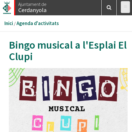
Vés
Ajuntament de
Cerdanyola
al
contingut
Esteu
Inici
/
Agenda d'activitats
aquí
Bingo musical a l'Esplai El
Clupi