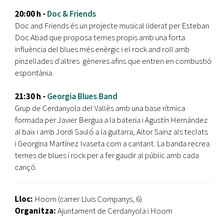
20:00 h -
Doc & Friends
Doc and Friends és un projecte musical liderat per Esteban
Doc Abad que proposa temes propis amb una forta
influència del blues més enèrgic i el rock and roll amb
pinzellades d'altres gèneres afins que entren en combustió
espontània.
21:30 h -
Georgia Blues Band
Grup de Cerdanyola del Vallès amb una base rítmica
formada per Javier Bergua a la bateria i Agustín Hernández
al baix i amb Jordi Sauló a la guitarra, Aitor Sainz als teclats
i Georgina Martínez Ivaseta com a cantant. La banda recrea
temes de blues i rock per a fer gaudir al públic amb cada
cançó.
Lloc:
Hoom (carrer Lluis Companys, 6)
Organitza:
Ajuntament de Cerdanyola i Hoom