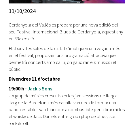
11/10/2024
Cerdanyola del Vallès es prepara per una nova edició del
seu Festival Internacional Blues de Cerdanyola, aquest any
en 33a edició.
Els bars i les sales de la ciutat s'impliquen una vegada més
en el festival, proposant una programació atractiva que
permetrà concerts amb caliu, on gaudiran els músics i el
públic.
Divendres 11 d'octubre
19:00 h -
Jack's Sons
Un grup de músics crescuts en les jam sessions de llarg a
llarg de la Barcelona més canalla van decidir formar una
banda estable i van triar com a combustible per a tirar milles
el whisky de Jack Daniels entre glop i glop de blues, soul i
rock & roll.