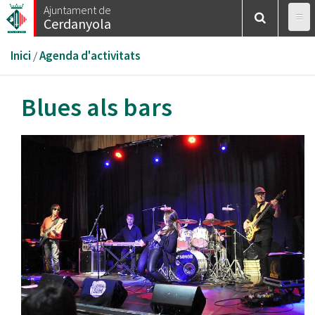
Vés
Ajuntament de
Cerdanyola
al
contingut
Esteu
Inici
/
Agenda d'activitats
aquí
Blues als bars