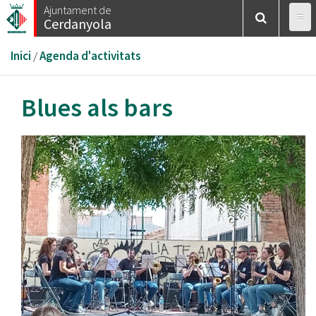
Vés
Ajuntament de
Cerdanyola
al
contingut
Esteu
Inici
/
Agenda d'activitats
aquí
Blues als bars