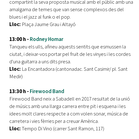
compartint la seva proposta musical amb el públic amb una
amalgama de temes que van sense complexos des del
blues i el jazz al funk o el pop.
Lloc:
Plaça Jaume Grau i Altayó
13:00 h -
Rodney Homar
Tanqueu els ulls, afineu aquests sentits que esmussen la
ciutat, i deixar-vos portar pel fruit de les vinyes i les cordes
d'una guitarra a uns dits presa.
Lloc:
La Encantadora (cantonadac. Sant Casimir/ pl. Sant
Medir)
13:30 h -
Firewood Band
Firewood Band neix a Sabadell en 2017 resultat de la unió
de músics amb una llarga carrera entre pit i esquena i les
idees molt clares respecte a com volen sonar, música de
carretera i vies fèrries per a creuar Amèrica.
Lloc:
Tempo Di Vino (carrer Sant Ramon, 117)