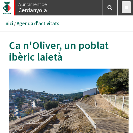
Vés
Ajuntament de
Cerdanyola
al
contingut
Esteu
Inici
/
Agenda d'activitats
aquí
Ca n'Oliver, un poblat
ibèric laietà