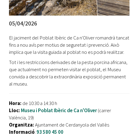
05/04/2026
El jaciment del Poblat Ibèric de Ca n'Oliver romandrà tancat
fins a nou avís per motius de seguretat i prevenció. Això
implica que la visita guiada al poblat no es podrà realitzar.
Tot i les restriccions derivades de la pesta porcina africana,
que actualment no permeten visitar el poblat, el Museu
convida a descobrir la extraordinària exposició permanent
al museu.
Hora:
de 10:30 a 14:30 h
Lloc:
Museu i Poblat Ibèric de Ca n'Oliver
(carrer
València, 19)
Organitza:
Ajuntament de Cerdanyola del Vallès
Informació
:
93 580 45 00