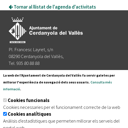
Tornar al llistat de l'agenda d'activitats
Pl. Francesc Layret, s/n
08290 Cerdanyola del Vallès,
Tel. 935 80 88 88
Segueix-nos a:
La web de l'Ajuntament de Cerdanyola del Vallès fa servir galetes per
millorar l'experiència de navegació dels seus usuaris.
Consulta més
informació
.
Subscriu-te al nostre butlletí
Cookies funcionals
Cookies necessaries per el funcionament correcte de la web
Cookies analítiques
|
|
|
Inici
Avís legal
Protecció de dades
Mapa del lloc
Anàlisis d'estadístiques que permeten millorar els serveis del
|
Accessibilitat
portal web