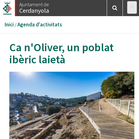
Vés
Ajuntament de
Cerdanyola
al
contingut
Esteu
Inici
/
Agenda d'activitats
aquí
Ca n'Oliver, un poblat
ibèric laietà