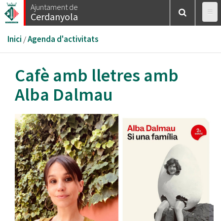
Vés
Ajuntament de
Cerdanyola
al
contingut
Esteu
Inici
/
Agenda d'activitats
aquí
Cafè amb lletres amb
Alba Dalmau