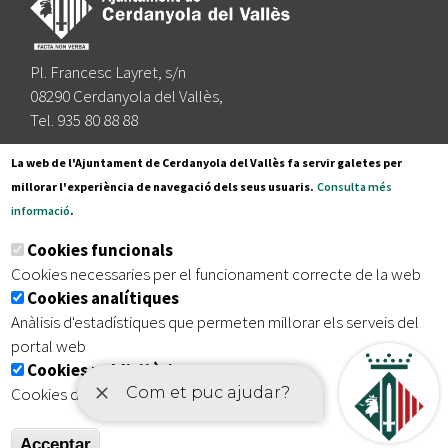
Pl. Francesc Layret, s/n
08290 Cerdanyola del Vallès,
Tel. 935 80 88 88
Segueix-nos a:
La web de l'Ajuntament de Cerdanyola del Vallès fa servir galetes per
millorar l'experiència de navegació dels seus usuaris.
Consulta més
informació
.
Subscriu-te al nostre butlletí
Cookies funcionals
Cookies necessaries per el funcionament correcte de la web
Cookies analítiques
|
|
|
Inici
Avís legal
Protecció de dades
Mapa del lloc
Anàlisis d'estadístiques que permeten millorar els serveis del
|
Accessibilitat
portal web
Cookies publicitàries
Cookies de tercers amb finalitat publicitària
Acceptar