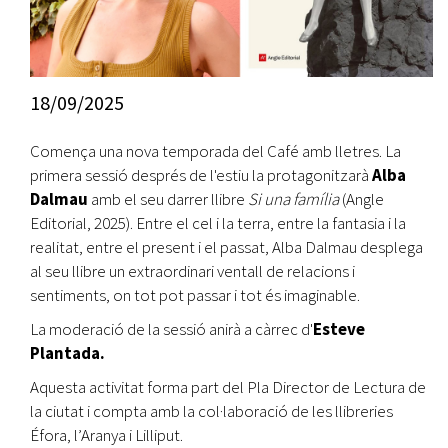
18/09/2025
Comença una nova temporada del Café amb lletres. La
primera sessió després de l'estiu la protagonitzarà
Alba
Dalmau
amb el seu darrer llibre
Si una família
(Angle
Editorial, 2025). Entre el cel i la terra, entre la fantasia i la
realitat, entre el present i el passat, Alba Dalmau desplega
al seu llibre un extraordinari ventall de relacions i
sentiments, on tot pot passar i tot és imaginable.
La moderació de la sessió anirà a càrrec d'
Esteve
Plantada.
Aquesta activitat forma part del Pla Director de Lectura de
la ciutat i compta amb la col·laboració de les llibreries
Éfora, l’Aranya i Lilliput.