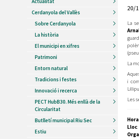
Actualitat
Recursos Humans
20/1
Cerdanyola del Vallès
Del
26/06/2026
al
30/08/2026
Patis oberts temporada d'estiu
La s
Sobre Cerdanyola
Arna
Del
13/06/2026
al
08/09/2026
La història
Piscines d'estiu a Cerdanyola
guard
polè
El municipi en xifres
Del
01/06/2026
al
30/09/2026
(pseu
Refugis climàtics a Cerdanyola
Patrimoni
La mo
Del
22/05/2026
al
06/09/2026
Entorn natural
Jocs d'aigua del Parc Cordelles
Aques
Tradicions i festes
Del
01/07/2024
al
31/08/2026
i com
Decorem! Conte 'La truita de nabius'
Lillipu
Innovació i recerca
Les s
PECT HubB30. Més enllà de la
Circularitat
Hora
Butlletí municipal Riu Sec
Lloc
Estiu
Orga