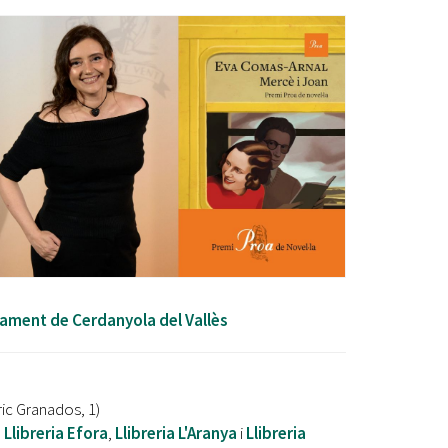
Ètica i Integritat
Entitats
Retiment de Comptes
Equipaments
Accés a Informació Pública
Mercats Municipals
Dades Obertes
Webs Municipals
Catàleg de Serveis i Tràmits
tament de Cerdanyola del Vallès
ic Granados, 1)
e
Llibreria Efora
,
Llibreria L'Aranya
i
Llibreria