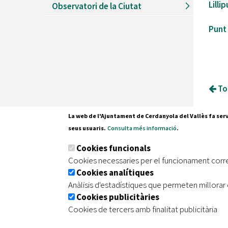
Lillip
Observatori de la Ciutat
Punt
Tor
La web de l'Ajuntament de Cerdanyola del Vallès fa serv
seus usuaris.
Consulta més informació
.
Pl. Fran
Cookies funcionals
08290 C
Cookies necessaries per el funcionament corr
Tel. 935
Cookies analítiques
Anàlisis d'estadístiques que permeten millorar 
Cookies publicitàries
|
|
|
Inici
Avís legal
Protecció de dades
Mapa de
Cookies de tercers amb finalitat publicitària