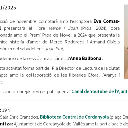
Oberta la convocatòria d'Ajuts per a l'autoocupació
1/2025
jove 2026
essió de novembre comptarà amb l'escriptora
Eva Comas-
Cerdanyola opta a més de 5 milions d'euros del Pla de
Barris per transformar les Fontetes, Quatre Cantons i
l
presentarà el llibre
Mercè i Joan
(Proa, 2024), obra
l'entorn de l'avinguda Catalunya
onada amb el Premi Proa de Novel·la 2024 que presenta la
mica història d’amor de Mercè Rodoreda i Armand Obiols
El FIT presenta el cartell de la seva 16a edició i dona el
dònim del sabadellenc
Joan Prat)
tret de sortida al festival
deració de la sessió anirà a càrrec d'
Anna Ballbona.
L’Ajuntament reparteix ulleres gratuïtes per veure
ta activitat forma part del Pla Director de Lectura de la ciutat
l'eclipsi solar
pta amb la col·laboració de les llibreries Éfora, l’Aranya i
t.
essions s’enregistren i es publiquen al
Canal de Youtube de l’Ajun
:
19 h
: Sala Enric Granados,
Biblioteca Central de Cerdanyola
(plaça Enr
nitza:
Ajuntament de Cerdanyola del Vallès amb la participació d