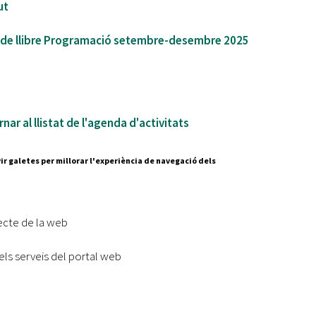
ut
 de llibre Programació setembre-desembre 2025
nar al llistat de l'agenda d'activitats
ir galetes per millorar l'experiència de navegació dels
Segueix-nos a:
cesc Layret, s/n
erdanyola del Vallès,
ecte de la web
 80 88 88
els serveis del portal web
Subscriu-te al nostre butll
|
l lloc
Accessibilitat