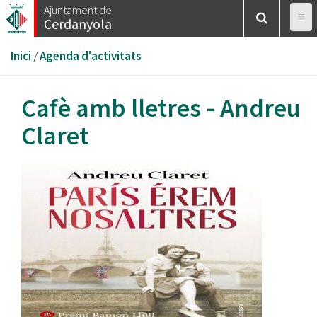
Vés
Ajuntament de
Cerdanyola
al
contingut
Esteu
Inici
/
Agenda d'activitats
aquí
Cafè amb lletres - Andreu
Claret