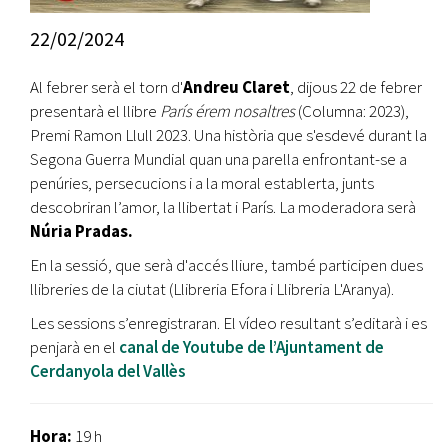
22/02/2024
Al febrer serà el torn d'
Andreu Claret
, dijous 22 de febrer
presentarà el llibre
París érem nosaltres
(Columna: 2023),
Premi Ramon Llull 2023. Una història que s'esdevé durant la
Segona Guerra Mundial quan una parella enfrontant-se a
penúries, persecucions i a la moral establerta, junts
descobriran l’amor, la llibertat i París. La moderadora serà
Núria Pradas.
En la sessió, que serà d'accés lliure, també participen dues
llibreries de la ciutat (Llibreria Efora i Llibreria L'Aranya).
Les sessions s’enregistraran. El vídeo resultant s’editarà i es
penjarà en el
canal de Youtube de l’Ajuntament de
Cerdanyola del Vallès
Hora:
19 h