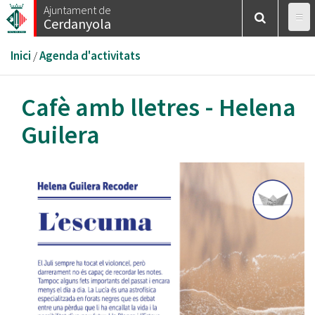
Vés
Ajuntament de
Cerdanyola
al
contingut
Esteu
Inici
/
Agenda d'activitats
aquí
Cafè amb lletres - Helena
Guilera