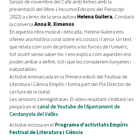
Sessió de novembre del Cafè amb lletres amb la
presentació del llibre
L'escuma
(Edicions del Periscopi
:2022) a càrrec de la seva autora
Helena Guilera.
Conduirà
la conversa
Anna R. Ximenos
En aquesta obra musical i delicada, Helena Guilera ens
ofereix una història coral sobre els cossos i l'amor. Un text
que relata com som de pròxims a les forces de l'Univers,
tot sovint sense saber-ho. I ens explica com aquestes ens
poden arribar a definir, tot i que les considerem llunyanes i
inabastables.
Activitat emmarcada en la Primera edició del Festival de
Literatura i Ciència Empíric i forma part del Pla Director de
Lectura de la ciutat.
Les sessions s’enregistraran. El vídeo resultant s’editarà i es
penjarà en el
canal de Youtube de l’Ajuntament de
Cerdanyola del Vallès
Activitat inclosa en el
Programa d'activitats Empíric
Festival de Literatura i Ciència