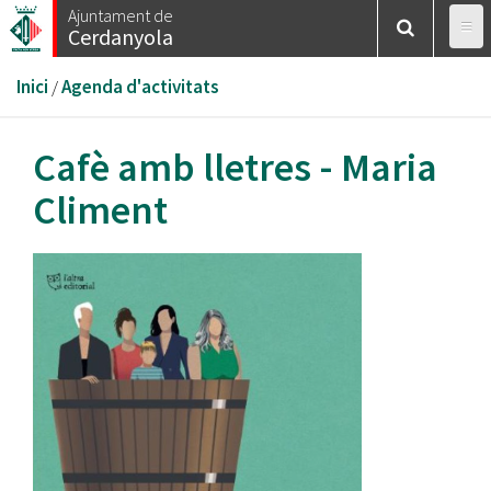
Vés
Ajuntament de
Cerdanyola
al
contingut
Esteu
Inici
/
Agenda d'activitats
aquí
Cafè amb lletres - Maria
Climent