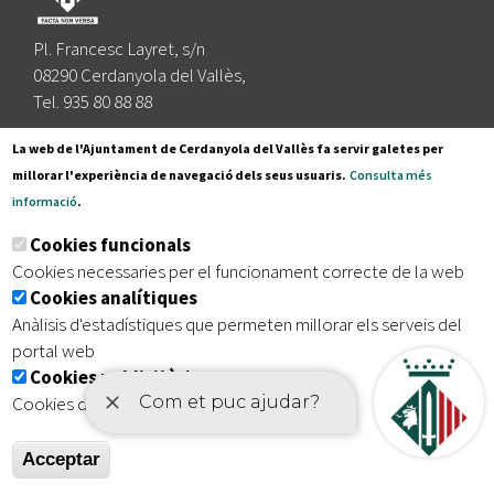
Pl. Francesc Layret, s/n
08290 Cerdanyola del Vallès,
Tel. 935 80 88 88
Segueix-nos a:
La web de l'Ajuntament de Cerdanyola del Vallès fa servir galetes per
millorar l'experiència de navegació dels seus usuaris.
Consulta més
informació
.
Subscriu-te al nostre butlletí
Cookies funcionals
Cookies necessaries per el funcionament correcte de la web
Cookies analítiques
|
|
|
Inici
Avís legal
Protecció de dades
Mapa del lloc
Anàlisis d'estadístiques que permeten millorar els serveis del
|
Accessibilitat
portal web
Cookies publicitàries
Cookies de tercers amb finalitat publicitària
Acceptar