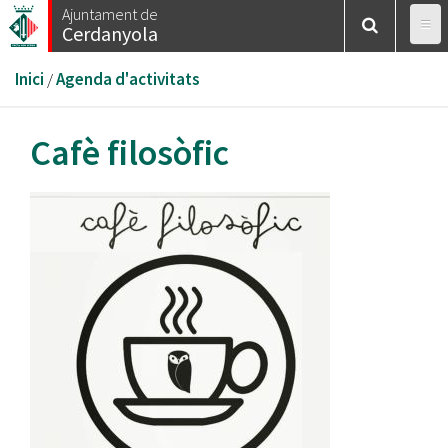
Vés
Ajuntament de
Cerdanyola
al
contingut
Esteu
Inici
/
Agenda d'activitats
aquí
Cafè filosòfic