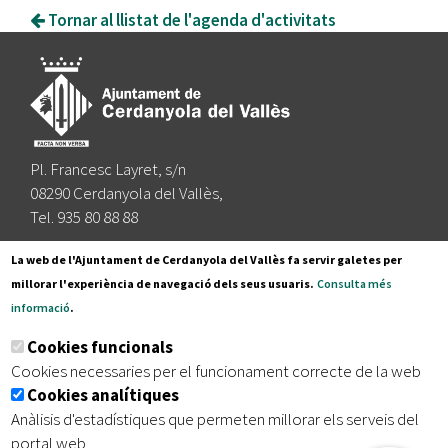
Tornar al llistat de l'agenda d'activitats
Pl. Francesc Layret, s/n
08290 Cerdanyola del Vallès,
Tel. 935 80 88 88
Segueix-nos a:
La web de l'Ajuntament de Cerdanyola del Vallès fa servir galetes per
millorar l'experiència de navegació dels seus usuaris.
Consulta més
informació
.
Subscriu-te al nostre butlletí
Cookies funcionals
Cookies necessaries per el funcionament correcte de la web
Cookies analítiques
|
|
|
Inici
Avís legal
Protecció de dades
Mapa del lloc
Anàlisis d'estadístiques que permeten millorar els serveis del
|
Accessibilitat
portal web