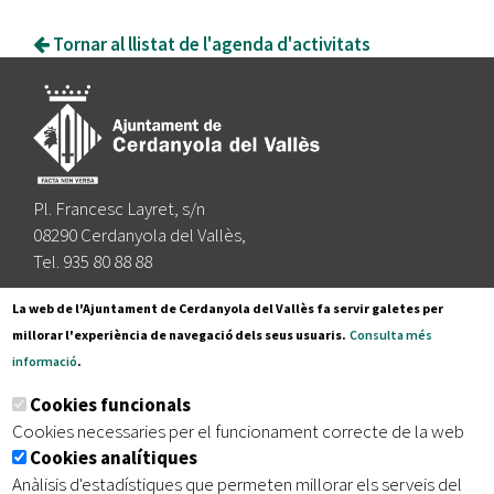
Tornar al llistat de l'agenda d'activitats
Pl. Francesc Layret, s/n
08290 Cerdanyola del Vallès,
Tel. 935 80 88 88
Segueix-nos a:
La web de l'Ajuntament de Cerdanyola del Vallès fa servir galetes per
millorar l'experiència de navegació dels seus usuaris.
Consulta més
informació
.
Subscriu-te al nostre butlletí
Cookies funcionals
Cookies necessaries per el funcionament correcte de la web
Cookies analítiques
|
|
|
Inici
Avís legal
Protecció de dades
Mapa del lloc
Anàlisis d'estadístiques que permeten millorar els serveis del
|