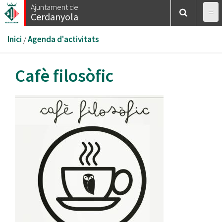
Vés
Ajuntament de
Cerdanyola
al
contingut
Esteu
Inici
/
Agenda d'activitats
aquí
Cafè filosòfic