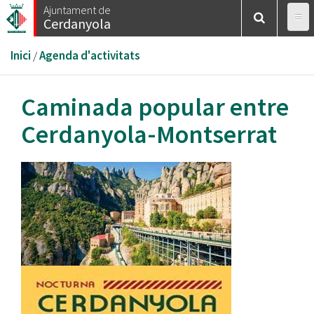
Vés
Ajuntament de
Cerdanyola
al
contingut
Esteu
Inici
/
Agenda d'activitats
aquí
Caminada popular entre
Cerdanyola-Montserrat