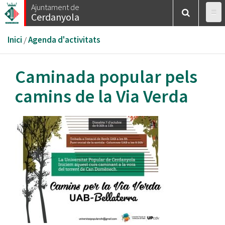
Vés
Ajuntament de
Cerdanyola
al
contingut
Esteu
Inici
/
Agenda d'activitats
aquí
Caminada popular pels
camins de la Via Verda