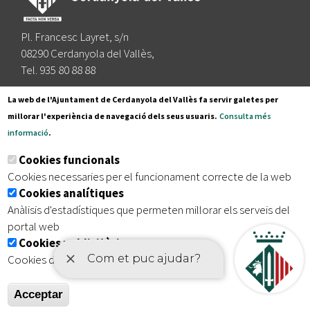
Pl. Francesc Layret, s/n
08290 Cerdanyola del Vallès,
Tel. 935 80 88 88
Segueix-nos a:
La web de l'Ajuntament de Cerdanyola del Vallès fa servir galetes per
millorar l'experiència de navegació dels seus usuaris.
Consulta més
informació
.
Subscriu-te al nostre butlletí
Cookies funcionals
Cookies necessaries per el funcionament correcte de la web
Cookies analítiques
|
|
|
Inici
Avís legal
Protecció de dades
Mapa del lloc
Anàlisis d'estadístiques que permeten millorar els serveis del
|
Accessibilitat
portal web
Cookies publicitàries
Cookies de tercers amb finalitat publicitària
Acceptar