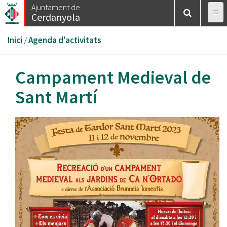
Vés
Ajuntament de
Cerdanyola
al
contingut
Esteu
Inici
/
Agenda d'activitats
aquí
Campament Medieval de
Sant Martí