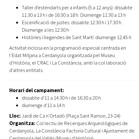
Taller d'estendarts per a infants (5 a 12 anys): dissabte
11:30 a 13 h i de 16:30 a 18 h. Diumenge 11:30 a 13 h
Escenificació de justes: dissabte 12:30 h i 17:30 h.
Diumenge a les 12:30 h
Històries i llegendes de Sant Martí: diumenge 12:45 h
Activitat inclosa en la programació especial centrada en
l'Edat Mitjana a Cerdanyola organitzada pel Museu
d'Història, el CRAC i La Constància, amb la col·laboració
d'altres entitats.
Horari del campament:
dissabte d'11 a 14:30 h i de 16:30 a 20 h
diumenge d'11 a 14 h
Lloc:
Jardí de Ca n’Ortadó (Plaça Sant Ramon, 23-24)
Organitza:
Col·lectiu de Recerques Arqueològiques de
Cerdanyola, La Constància Factoria Cultural i Ajuntament de
Cerdanyola del Vallès (Museu d'Història)