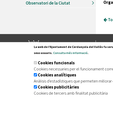
Orga
Observatori de la Ciutat
Tor
Pl. Fran
La web de l'Ajuntament de Cerdanyola del Vallès fa serv
08290 C
seus usuaris.
Consulta més informació
.
Tel. 935
Cookies funcionals
Cookies necessaries per el funcionament corr
Cookies analítiques
|
|
|
Inici
Avís legal
Protecció de dades
Mapa de
Anàlisis d'estadístiques que permeten millorar 
Cookies publicitàries
Cookies de tercers amb finalitat publicitària