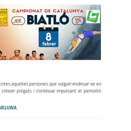
Ètica i Integritat
Entitats
Retiment de Comptes
Equipaments
Accés a Informació Pública
Mercats Municipals
Dades Obertes
Webs Municipals
Catàleg de Serveis i Tràmits
a totes aquelles persones que vulguin endinsar-se en
créixer plegats i continuar impulsant el pentatló
66R1UWA