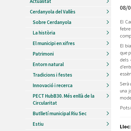
Actualitat
Recursos Humans
08/0
Cerdanyola del Vallès
Del
26/06/2026
al
30/08/2026
Patis oberts temporada d'estiu
El Ca
Sobre Cerdanyola
febre
Del
13/06/2026
al
08/09/2026
La història
Piscines d'estiu a Cerdanyola
compa
El municipi en xifres
Del
01/06/2026
al
30/09/2026
El bi
Refugis climàtics a Cerdanyola
que p
Patrimoni
dels 
Del
22/05/2026
al
06/09/2026
Entorn natural
Jocs d'aigua del Parc Cordelles
d’en
essènc
Tradicions i festes
Del
01/07/2024
al
31/08/2026
Decorem! Conte 'La truita de nabius'
Serà 
Innovació i recerca
una j
PECT HubB30. Més enllà de la
moder
Circularitat
Pots 
Butlletí municipal Riu Sec
Estiu
Lloc: