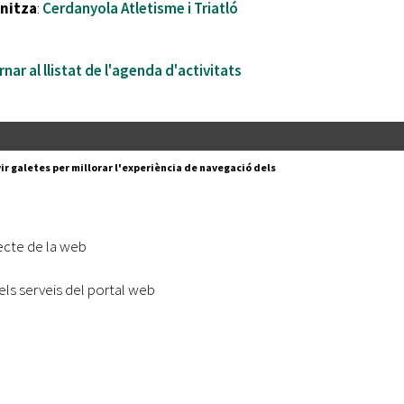
nitza
:
Cerdanyola Atletisme i Triatló
nar al llistat de l'agenda d'activitats
Segueix-nos a:
cesc Layret, s/n
ir galetes per millorar l'experiència de navegació dels
erdanyola del Vallès,
 80 88 88
Subscriu-te al nostre butll
ecte de la web
|
l lloc
Accessibilitat
els serveis del portal web