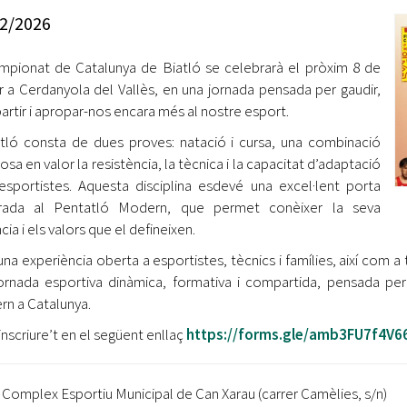
Oberta la convocatòria d'Ajuts per a l'autoocupació
2/2026
jove 2026
mpionat de Catalunya de Biatló se celebrarà el pròxim 8 de
Cerdanyola opta a més de 5 milions d'euros del Pla de
Barris per transformar les Fontetes, Quatre Cantons i
r a Cerdanyola del Vallès, en una jornada pensada per gaudir,
l'entorn de l'avinguda Catalunya
rtir i apropar-nos encara més al nostre esport.
atló consta de dues proves: natació i cursa, una combinació
El FIT presenta el cartell de la seva 16a edició i dona el
osa en valor la resistència, la tècnica i la capacitat d’adaptació
tret de sortida al festival
esportistes. Aquesta disciplina esdevé una excel·lent porta
L’Ajuntament reparteix ulleres gratuïtes per veure
trada al Pentatló Modern, que permet conèixer la seva
l'eclipsi solar
ia i els valors que el defineixen.
una experiència oberta a esportistes, tècnics i famílies, així com 
ornada esportiva dinàmica, formativa i compartida, pensada per 
n a Catalunya.
inscriure’t en el següent enllaç
https://forms.gle/amb3FU7f4V
Complex Esportiu Municipal de Can Xarau (carrer Camèlies, s/n)