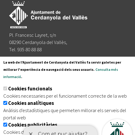
Pl. Francesc Layret, s/n
08290 Cerdanyola del Vallès,
Tel. 935 80 88 88
Segueix-nos a:
La web de l'Ajuntament de Cerdanyola del Vallès fa servir galetes per
millorar l'experiència de navegació dels seus usuaris.
Consulta més
informació
.
Subscriu-te al nostre butlletí
Cookies funcionals
Cookies necessaries per el funcionament correcte de la web
Cookies analítiques
|
|
|
Inici
Avís legal
Protecció de dades
Mapa del lloc
Anàlisis d'estadístiques que permeten millorar els serveis del
|
Accessibilitat
portal web
Cookies publicitàries
Cookies de tercers amb finalitat publicitària