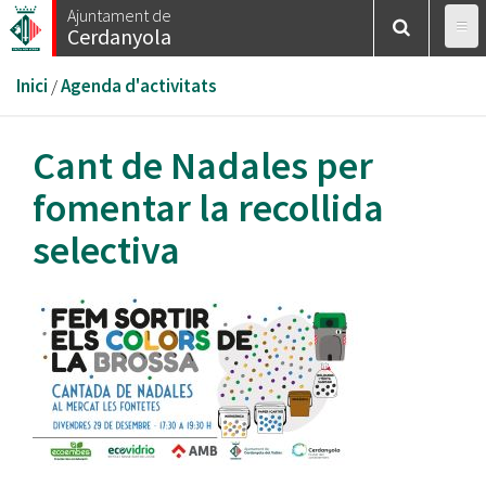
Vés
Ajuntament de
Cerdanyola
al
contingut
Esteu
Inici
/
Agenda d'activitats
aquí
Cant de Nadales per
fomentar la recollida
selectiva