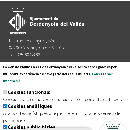
Pl. Francesc Layret, s/n
08290 Cerdanyola del Vallès,
Tel. 935 80 88 88
Segueix-nos a:
La web de l'Ajuntament de Cerdanyola del Vallès fa servir galetes per
millorar l'experiència de navegació dels seus usuaris.
Consulta més
informació
.
Subscriu-te al nostre butlletí
Cookies funcionals
Cookies necessaries per el funcionament correcte de la web
Cookies analítiques
|
|
|
Inici
Avís legal
Protecció de dades
Mapa del lloc
Anàlisis d'estadístiques que permeten millorar els serveis del
|
Accessibilitat
portal web
Cookies publicitàries