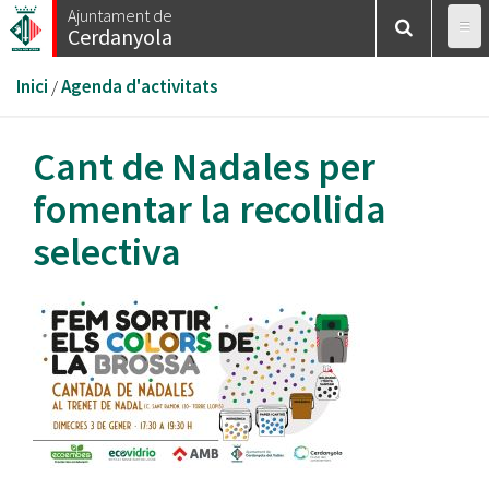
Vés
Ajuntament de
Cerdanyola
al
contingut
Esteu
Inici
/
Agenda d'activitats
aquí
Cant de Nadales per
fomentar la recollida
selectiva