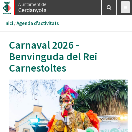
Vés
Ajuntament de
Cerdanyola
al
contingut
Esteu
Inici
/
Agenda d'activitats
aquí
Carnaval 2026 -
Benvinguda del Rei
Carnestoltes