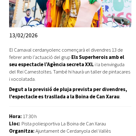
13/02/2026
El Carnaval cerdanyolenc començarà el divendres 13 de
febrer amb l’actuació del grup
Els Superherois amb el
seu espectacle l’Agència secreta XXL
i la benvinguda
del Rei Carnestoltes. També hi haurà un taller de pintacares
i xocolatada.
Degut a la previsió de pluja prevista per divendres,
l'espectacle es trasllada a la Boina de Can Xarau
.
Hora:
17:30 h
Lloc:
Pista poliesportiva La Boina de Can Xarau
Organitza:
Ajuntament de Cerdanyola del Vallès