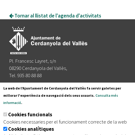
Tornar al llistat de l'agenda d'activitats
Pl. Francesc Layret, s/n
08290 Cerdanyola del Vallès,
Tel. 935 80 88 88
Segueix-nos a:
La web de l'Ajuntament de Cerdanyola del Vallès fa servir galetes per
millorar l'experiència de navegació dels seus usuaris.
Consulta més
informació
.
Subscriu-te al nostre butlletí
Cookies funcionals
Cookies necessaries per el funcionament correcte de la web
Cookies analítiques
|
|
|
Inici
Avís legal
Protecció de dades
Mapa del lloc