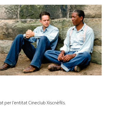
Ètica i Integritat
Entitats
Retiment de Comptes
Equipaments
Accés a Informació Pública
Mercats Municipals
Dades Obertes
Webs Municipals
Catàleg de Serveis i Tràmits
 per l'entitat Cineclub Xiscnèfils.