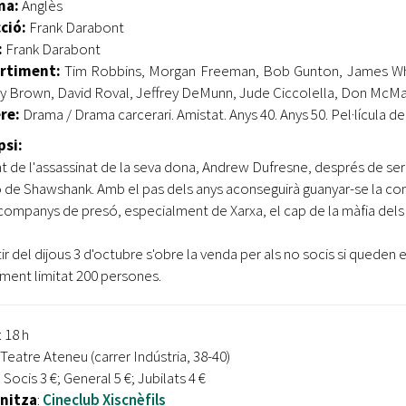
ma:
Anglès
ció:
Frank Darabont
:
Frank Darabont
rtiment:
Tim Robbins, Morgan Freeman, Bob Gunton, James Whit
y Brown, David Roval, Jeffrey DeMunn, Jude Ciccolella, Don McM
re:
Drama / Drama carcerari. Amistat. Anys 40. Anys 50. Pel·lícula de
psi:
t de l'assassinat de la seva dona, Andrew Dufresne, després de se
 de Shawshank. Amb el pas dels anys aconseguirà guanyar-se la confi
companys de presó, especialment de Xarxa, el cap de la màfia dels
tir del dijous 3 d'octubre s'obre la venda per als no socis si queden
ment limitat 200 persones.
: 18 h
 Teatre Ateneu (carrer Indústria, 38-40)
: Socis 3 €; General 5 €; Jubilats 4 €
nitza
:
Cineclub Xiscnèfils