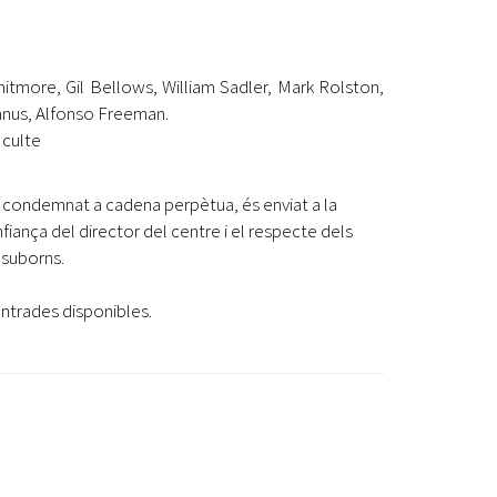
more, Gil Bellows, William Sadler, Mark Rolston,
anus, Alfonso Freeman.
 culte
r condemnat a cadena perpètua, és enviat a la
ança del director del centre i el respecte dels
 suborns.
 entrades disponibles.