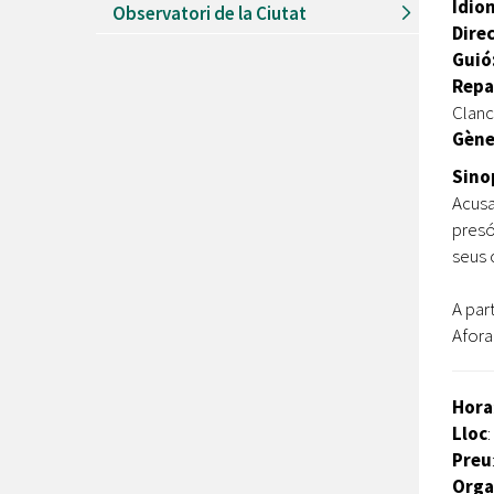
Idio
Observatori de la Ciutat
Direc
Guió
Repa
Clanc
Gène
Sino
Acusa
presó
seus 
A par
Afora
Hora
Lloc
:
Preu
Orga