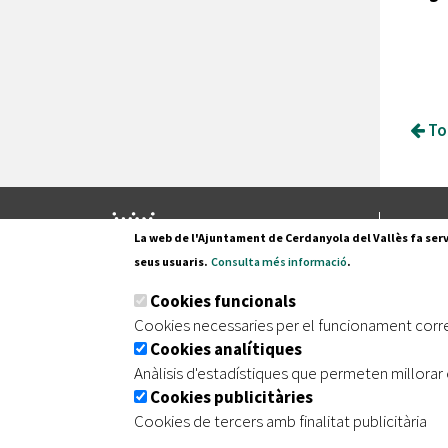
Tor
Pl. Fran
La web de l'Ajuntament de Cerdanyola del Vallès fa serv
08290 C
seus usuaris.
Consulta més informació
.
Tel. 935
Cookies funcionals
Cookies necessaries per el funcionament corr
Cookies analítiques
|
|
|
Inici
Avís legal
Protecció de dades
Mapa de
Anàlisis d'estadístiques que permeten millorar 
Cookies publicitàries
Cookies de tercers amb finalitat publicitària