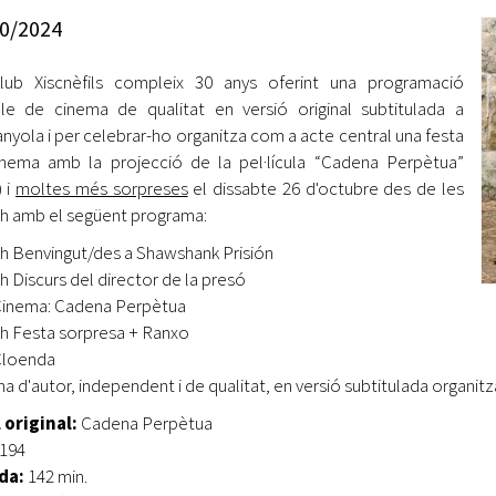
Oberta la convocatòria d'Ajuts per a l'autoocupació
0/2024
jove 2026
lub Xiscnèfils compleix 30 anys oferint una programació
Cerdanyola opta a més de 5 milions d'euros del Pla de
Barris per transformar les Fontetes, Quatre Cantons i
le de cinema de qualitat en versió original subtitulada a
l'entorn de l'avinguda Catalunya
nyola i per celebrar-ho organitza com a acte central una festa
nema amb la projecció de la pel·lícula “Cadena Perpètua”
El FIT presenta el cartell de la seva 16a edició i dona el
) i
moltes més sorpreses
el dissabte 26 d'octubre des de les
tret de sortida al festival
 h amb el següent programa:
L’Ajuntament reparteix ulleres gratuïtes per veure
 h Benvingut/des a Shawshank Prisión
l'eclipsi solar
 h Discurs del director de la presó
Cinema: Cadena Perpètua
 h Festa sorpresa + Ranxo
Cloenda
a d'autor, independent i de qualitat, en versió subtitulada organitzat
 original:
Cadena Perpètua
194
da:
142 min.