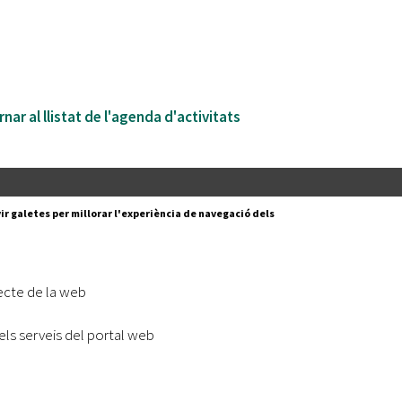
nar al llistat de l'agenda d'activitats
Segueix-nos a:
cesc Layret, s/n
ir galetes per millorar l'experiència de navegació dels
erdanyola del Vallès,
 80 88 88
Subscriu-te al nostre butll
ecte de la web
|
l lloc
Accessibilitat
els serveis del portal web