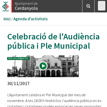
Vés
Ajuntament de
Cerdanyola
al
contingut
Esteu
Inici
/
Agenda d'activitats
aquí
Celebració de l'Audiència
pública i Ple Municipal
30/11/2017
L'Ajuntament celebra el Ple Municipal del mes de
novembre. A les 18.00 h tindrà lloc l'audiència pública on es
ciutadans i ciutadanes poden exposar les seves propostes,