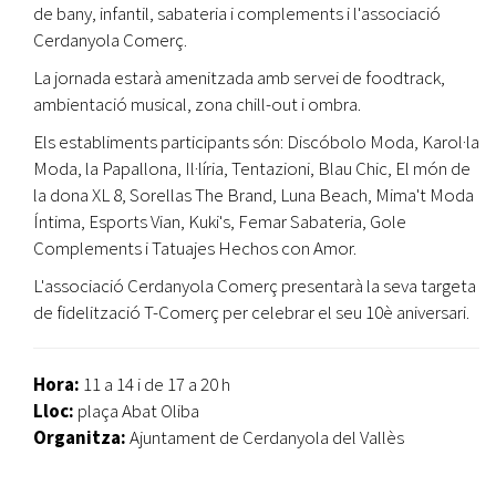
de bany, infantil, sabateria i complements i l'associació
Cerdanyola Comerç.
La jornada estarà amenitzada amb servei de foodtrack,
ambientació musical, zona chill-out i ombra.
Els establiments participants són: Discóbolo Moda, Karol·la
Moda, la Papallona, Il·líria, Tentazioni, Blau Chic, El món de
la dona XL 8, Sorellas The Brand, Luna Beach, Mima't Moda
Íntima, Esports Vian, Kuki's, Femar Sabateria, Gole
Complements i Tatuajes Hechos con Amor.
L'associació Cerdanyola Comerç presentarà la seva targeta
de fidelització T-Comerç per celebrar el seu 10è aniversari.
Hora:
11 a 14 i de 17 a 20 h
Lloc:
plaça Abat Oliba
Organitza:
Ajuntament de Cerdanyola del Vallès