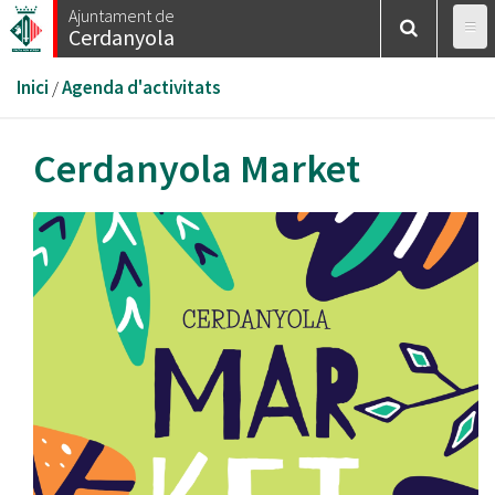
Vés
Ajuntament de
Cerdanyola
al
contingut
Esteu
Inici
/
Agenda d'activitats
aquí
Cerdanyola Market