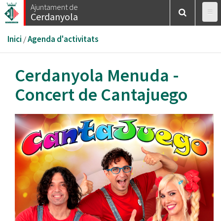
Vés
Ajuntament de
Cerdanyola
al
contingut
Esteu
Inici
/
Agenda d'activitats
aquí
Cerdanyola Menuda -
Concert de Cantajuego