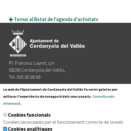
Tornar al llistat de l'agenda d'activitats
Pl. Francesc Layret, s/n
08290 Cerdanyola del Vallès,
Tel. 935 80 88 88
Segueix-nos a:
La web de l'Ajuntament de Cerdanyola del Vallès fa servir galetes per
millorar l'experiència de navegació dels seus usuaris.
Consulta més
informació
.
Subscriu-te al nostre butlletí
Cookies funcionals
Cookies necessaries per el funcionament correcte de la web
Cookies analítiques