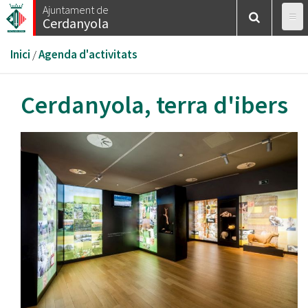
Vés
Ajuntament de
Cerdanyola
al
contingut
Esteu
Inici
/
Agenda d'activitats
aquí
Cerdanyola, terra d'ibers