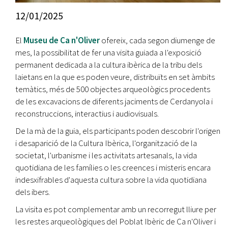
12/01/2025
El
Museu de Ca n'Oliver
ofereix, cada segon diumenge de
mes, la possibilitat de fer una visita guiada a l'exposició
permanent dedicada a la cultura ibèrica de la tribu dels
laietans en la que es poden veure, distribuïts en set àmbits
temàtics, més de 500 objectes arqueològics procedents
de les excavacions de diferents jaciments de Cerdanyola i
reconstruccions, interactius i audiovisuals.
De la mà de la guia, els participants poden descobrir l'origen
i desaparició de la Cultura Ibèrica, l'organització de la
societat, l'urbanisme i les activitats artesanals, la vida
quotidiana de les famílies o les creences i misteris encara
indesxifrables d'aquesta cultura sobre la vida quotidiana
dels ibers.
La visita es pot complementar amb un recorregut lliure per
les restes arqueològiques del Poblat Ibèric de Ca n'Oliver i