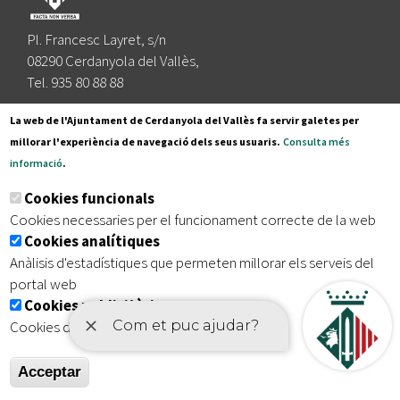
Pl. Francesc Layret, s/n
08290 Cerdanyola del Vallès,
Tel. 935 80 88 88
Segueix-nos a:
La web de l'Ajuntament de Cerdanyola del Vallès fa servir galetes per
millorar l'experiència de navegació dels seus usuaris.
Consulta més
informació
.
Subscriu-te al nostre butlletí
Cookies funcionals
Cookies necessaries per el funcionament correcte de la web
Cookies analítiques
|
|
|
Inici
Avís legal
Protecció de dades
Mapa del lloc
Anàlisis d'estadístiques que permeten millorar els serveis del
|
Accessibilitat
portal web
Cookies publicitàries
Cookies de tercers amb finalitat publicitària
Acceptar