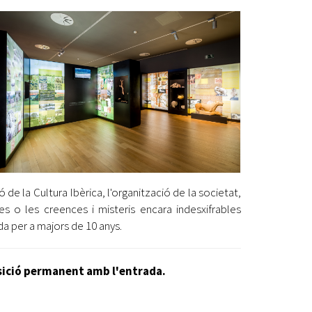
Ètica i Integritat
Entitats
Retiment de Comptes
Equipaments
Accés a Informació Pública
Mercats Municipals
Dades Obertes
Webs Municipals
Catàleg de Serveis i Tràmits
ó de la Cultura Ibèrica, l'organització de la societat,
lies o les creences i misteris encara indesxifrables
da per a majors de 10 anys.
posició permanent amb l'entrada.