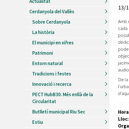
Actualitat
Recursos Humans
13/1
Cerdanyola del Vallès
Del
26/06/2026
al
30/08/2026
Patis oberts temporada d'estiu
Amb 
Sobre Cerdanyola
cada
Del
13/06/2026
al
08/09/2026
La història
Piscines d'estiu a Cerdanyola
possi
dedic
El municipi en xifres
Del
01/06/2026
al
30/09/2026
pode
Refugis climàtics a Cerdanyola
Patrimoni
objec
Del
22/05/2026
al
06/09/2026
jaci
Entorn natural
Jocs d'aigua del Parc Cordelles
audio
Tradicions i festes
Del
01/07/2024
al
31/08/2026
De la 
Decorem! Conte 'La truita de nabius'
Innovació i recerca
l'urb
d'aqu
PECT HubB30. Més enllà de la
Circularitat
Butlletí municipal Riu Sec
Hora
Lloc:
Estiu
Orga