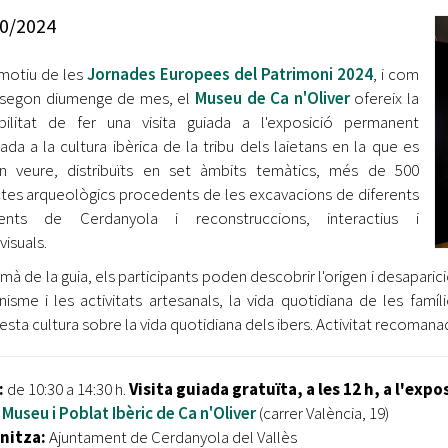
Oberta la convocatòria d'Ajuts per a l'autoocupació
0/2024
jove 2026
motiu de les
Jornades Europees del Patrimoni 2024
, i com
Cerdanyola opta a més de 5 milions d'euros del Pla de
Barris per transformar les Fontetes, Quatre Cantons i
 segon diumenge de mes, el
Museu de Ca n'Oliver
ofereix la
l'entorn de l'avinguda Catalunya
bilitat de fer una visita guiada a l'exposició permanent
ada a la cultura ibèrica de la tribu dels laietans en la que es
El FIT presenta el cartell de la seva 16a edició i dona el
n veure, distribuïts en set àmbits temàtics, més de 500
tret de sortida al festival
tes arqueològics procedents de les excavacions de diferents
ments de Cerdanyola i reconstruccions, interactius i
L’Ajuntament reparteix ulleres gratuïtes per veure
visuals.
l'eclipsi solar
mà de la guia, els participants poden descobrir l'origen i desaparici
anisme i les activitats artesanals, la vida quotidiana de les famí
esta cultura sobre la vida quotidiana dels ibers. Activitat recomana
:
de 10:30 a 14:30 h.
Visita guiada gratuïta, a les 12 h, a l'ex
Museu i Poblat Ibèric de Ca n'Oliver
(carrer València, 19)
nitza:
Ajuntament de Cerdanyola del Vallès