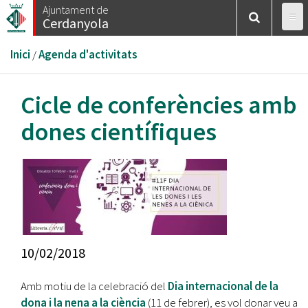
Vés
Ajuntament de
Cerdanyola
al
contingut
Esteu
Inici
/
Agenda d'activitats
aquí
Cicle de conferències amb
dones científiques
10/02/2018
Amb motiu de la celebració del
Dia internacional de la
dona i la nena a la ciència
(11 de febrer), es vol donar veu a