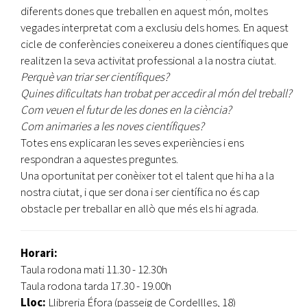
diferents dones que treballen en aquest món, moltes
vegades interpretat com a exclusiu dels homes. En aquest
cicle de conferències coneixereu a dones científiques que
realitzen la seva activitat professional a la nostra ciutat.
Perquè van triar ser científiques?
Quines dificultats han trobat per accedir al món del treball?
Com veuen el futur de les dones en la ciència?
Com animaries a les noves científiques?
Totes ens explicaran les seves experiències i ens
respondran a aquestes preguntes.
Una oportunitat per conèixer tot el talent que hi ha a la
nostra ciutat, i que ser dona i ser científica no és cap
obstacle per treballar en allò que més els hi agrada.
Horari:
Taula rodona mati 11.30 - 12.30h
Taula rodona tarda 17.30 - 19.00h
Lloc:
Llibreria Éfora (passeig de Cordellles, 18)