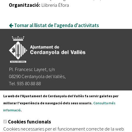
Organització:
Llibreria Éfora
Tornar al llistat de l'agenda d'activitats
Pl. Francesc Layret, s/n
08290 Cerdanyola del Vallès,
Tel. 935 80 88 88
Segueix-nos a:
La web de l'Ajuntament de Cerdanyola del Vallès fa servir galetes per
millorar l'experiència de navegació dels seus usuaris.
Consulta més
informació
.
Subscriu-te al nostre butlletí
Cookies funcionals
Cookies necessaries per el funcionament correcte de la web