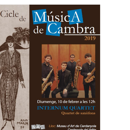
Ètica i Integritat
Entitats
Retiment de Comptes
Equipaments
Accés a Informació Pública
Mercats Municipals
Dades Obertes
Webs Municipals
Catàleg de Serveis i Tràmits