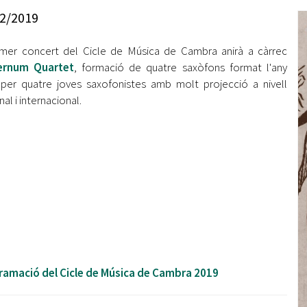
Oberta la convocatòria d'Ajuts per a l'autoocupació
2/2019
jove 2026
imer concert del Cicle de Música de Cambra anirà a càrrec
Cerdanyola opta a més de 5 milions d'euros del Pla de
Barris per transformar les Fontetes, Quatre Cantons i
ternum Quartet
, formació de quatre saxòfons format l'any
l'entorn de l'avinguda Catalunya
per quatre joves saxofonistes amb molt projecció a nivell
al i internacional.
El FIT presenta el cartell de la seva 16a edició i dona el
tret de sortida al festival
L’Ajuntament reparteix ulleres gratuïtes per veure
l'eclipsi solar
ramació del Cicle de Música de Cambra 2019